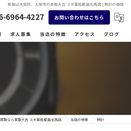
買取は大阪府、大阪市の買取大吉 スギ薬局都島毛馬店 | 時計の価値
6-6964-4227
お問い合わせはこちら
問
求人募集
当店の特徴
アクセス
ブログ
貴金属
コラム
時計
バッグ
金券
ジュエリー
買取なら買取大吉 スギ薬局都島毛馬店
当店の特徴
時計