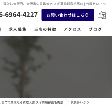
買取は大阪府、大阪市の買取大吉 スギ薬局都島毛馬店 | 代表あいさつ
6-6964-4227
お問い合わせはこちら
問
求人募集
当店の特徴
アクセス
ブログ
貴金属
コラム
時計
バッグ
金券
ジュエリー
大阪市の買取なら買取大吉 スギ薬局都島毛馬店
代表あいさつ