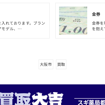
金券
を入れております。ブラン
金券を
アモデル、…
を抱え
大阪市
買取