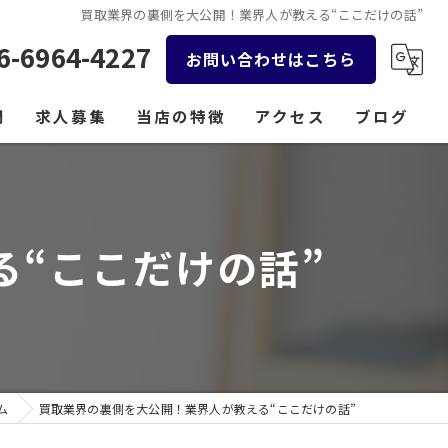
買取業界の裏側を大公開！業界人が教える“ここだけの話”
6-6964-4227
お問い合わせはこちら
問
求人募集
当店の特徴
アクセス
ブログ
貴金属
コラム
時計
“ここだけの話”
バッグ
金券
ジュエリー
ム
買取業界の裏側を大公開！業界人が教える“ここだけの話”