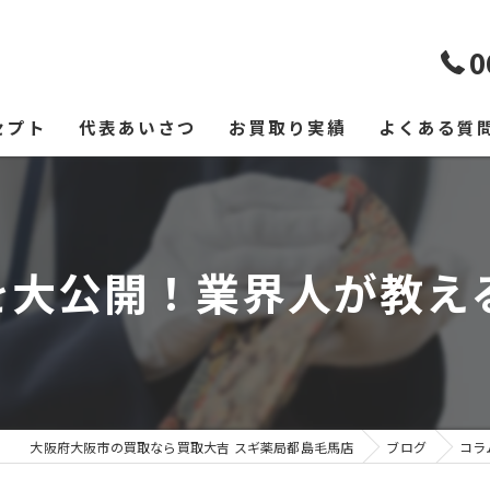
0
セプト
代表あいさつ
お買取り実績
よくある質
を大公開！業界人が教える
大阪府大阪市の買取なら買取大吉 スギ薬局都島毛馬店
ブログ
コラ