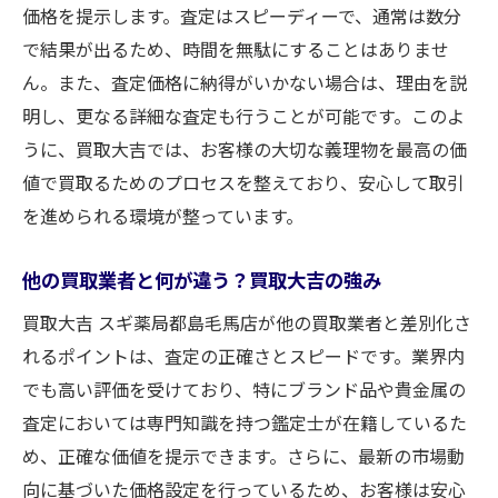
ポイント
価格を提示します。査定はスピーディーで、通常は数分
で結果が出るため、時間を無駄にすることはありませ
大阪市都島区毛馬町で高額買取を目指すた
ん。また、査定価格に納得がいかない場合は、理由を説
めのヒント
明し、更なる詳細な査定も行うことが可能です。このよ
義理物の状態が買取価格に与える影響
うに、買取大吉では、お客様の大切な義理物を最高の価
成功する交渉術：買取プロに学ぶコツ
値で買取るためのプロセスを整えており、安心して取引
買取大吉のプロから聞く、よくある疑問と
を進められる環境が整っています。
その回答
買取の流れを知る大阪市都島区毛馬町で安心し
他の買取業者と何が違う？買取大吉の強み
て義理物を売る方法
買取大吉 スギ薬局都島毛馬店が他の買取業者と差別化さ
初めての方必見！買取の基本的な流れを解
れるポイントは、査定の正確さとスピードです。業界内
説
でも高い評価を受けており、特にブランド品や貴金属の
大阪市都島区毛馬町でのスムーズな買取手
査定においては専門知識を持つ鑑定士が在籍しているた
続き方法
め、正確な価値を提示できます。さらに、最新の市場動
安心して取引するための事前準備リスト
向に基づいた価格設定を行っているため、お客様は安心