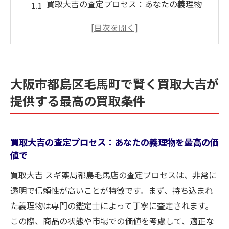
買取大吉の査定プロセス：あなたの義理物
を最高の価値で
他の買取業者と何が違う？買取大吉の強み
大阪市都島区毛馬町限定！特別買取キャン
ペーン情報
大阪市都島区毛馬町で賢く買取大吉が
買取大吉の安心サービス：透明性のある取
提供する最高の買取条件
引の秘訣
市場動向に基づく最新の買取価格の設定方
法
買取大吉の査定プロセス：あなたの義理物を最高の価
満足度の高い買取体験を提供する理由
値で
義理物を大阪市都島区毛馬町で売る際の買取の
買取大吉 スギ薬局都島毛馬店の査定プロセスは、非常に
プロからのアドバイス
透明で信頼性が高いことが特徴です。まず、持ち込まれ
義理物の価値を最大化するための準備方法
た義理物は専門の鑑定士によって丁寧に査定されます。
プロの目線で見る！買取査定を受ける際の
この際、商品の状態や市場での価値を考慮して、適正な