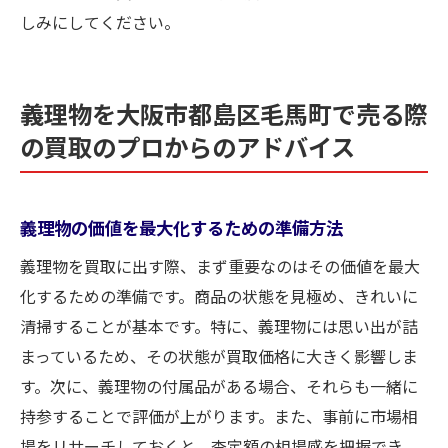
体験
しみにしてください。
他では味わえない！買取大吉の特別なオフ
ァー
買取大吉の特徴：顧客満足度を高める取り
義理物を大阪市都島区毛馬町で売る際
組み
の買取のプロからのアドバイス
大阪市都島区毛馬町での理想の買取体験を
実現するために
義理物の価値を最大化するための準備方法
買取大吉を選ぶ理由：トップのサービス内
容
義理物を買取に出す際、まず重要なのはその価値を最大
買取体験を向上させるためのフィードバッ
化するための準備です。商品の状態を見極め、きれいに
クとその反映
清掃することが基本です。特に、義理物には思い出が詰
まっているため、その状態が買取価格に大きく影響しま
大阪市都島区毛馬町での義理物買取手続きと注
す。次に、義理物の付属品がある場合、それらも一緒に
意点を徹底解説
持参することで評価が上がります。また、事前に市場相
買取手続き開始前に知っておくべき情報
場をリサーチしておくと、査定額の相場感を把握でき、