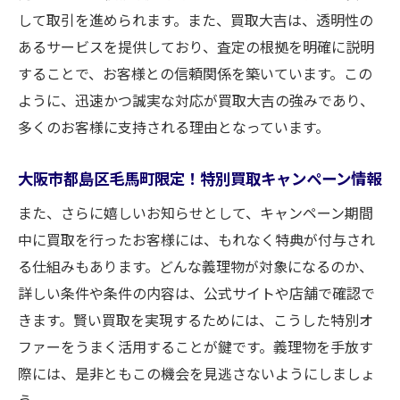
買取がスムーズに進むポイントと注意点
して取引を進められます。また、買取大吉は、透明性の
あるサービスを提供しており、査定の根拠を明確に説明
買取の流れを可視化！手続きのステップバ
することで、お客様との信頼関係を築いています。この
イステップガイド
ように、迅速かつ誠実な対応が買取大吉の強みであり、
義理物を売る際に知っておくべき法律上の
多くのお客様に支持される理由となっています。
知識
大阪市都島区毛馬町での義理物買取で失敗しな
大阪市都島区毛馬町限定！特別買取キャンペーン情報
いためのポイント
また、さらに嬉しいお知らせとして、キャンペーン期間
避けるべき失敗例：過去の事例から学ぶ
中に買取を行ったお客様には、もれなく特典が付与され
買取業者選びの際に確認すべき点
る仕組みもあります。どんな義理物が対象になるのか、
大阪市都島区毛馬町で誤解しがちな買取に
詳しい条件や条件の内容は、公式サイトや店舗で確認で
関する誤解
きます。賢い買取を実現するためには、こうした特別オ
買取価格を下げないために守るべきルール
ファーをうまく活用することが鍵です。義理物を手放す
プロが教える、失敗しない買取交渉術
際には、是非ともこの機会を見逃さないようにしましょ
信頼できる買取業者を見極めるためのチェ