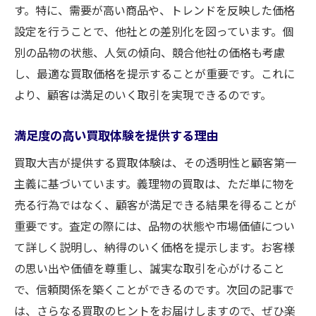
大阪市都島区毛馬町で義理物を現金化する際の
す。特に、需要が高い商品や、トレンドを反映した価格
買取のコツ
設定を行うことで、他社との差別化を図っています。個
スピーディーな現金化を実現するための準
別の品物の状態、人気の傾向、競合他社の価格も考慮
備
し、最適な買取価格を提示することが重要です。これに
買取大吉を利用して迅速に現金化する方法
より、顧客は満足のいく取引を実現できるのです。
義理物を安全に現金化するための秘訣
満足度の高い買取体験を提供する理由
プロが教える、現金化を成功させるための
ステップ
買取大吉が提供する買取体験は、その透明性と顧客第一
主義に基づいています。義理物の買取は、ただ単に物を
大阪市都島区毛馬町での現金化をスムーズ
売る行為ではなく、顧客が満足できる結果を得ることが
にするために
重要です。査定の際には、品物の状態や市場価値につい
現金化を最大限に活用するためのアイデア
て詳しく説明し、納得のいく価格を提示します。お客様
買取大吉が解説大阪市都島区毛馬町で最高の買
の思い出や価値を尊重し、誠実な取引を心がけること
取体験を得るために
で、信頼関係を築くことができるのです。次回の記事で
買取大吉のサービスで体感する安心の買取
は、さらなる買取のヒントをお届けしますので、ぜひ楽