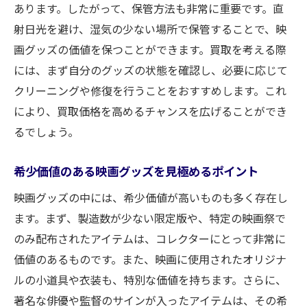
映画グッズの価値を最大化する交渉術
あります。したがって、保管方法も非常に重要です。直
買取店選びのポイントと注意点
射日光を避け、湿気の少ない場所で保管することで、映
画グッズの価値を保つことができます。買取を考える際
映画グッズの保存状態を向上させる秘訣
には、まず自分のグッズの状態を確認し、必要に応じて
買取価格を上げるための裏技
クリーニングや修復を行うことをおすすめします。これ
最適なタイミングで買取を進める
により、買取価格を高めるチャンスを広げることができ
買取大吉で映画グッズを手放す際のよくある質
るでしょう。
問
買取大吉の査定時間はどれくらいかかるの
希少価値のある映画グッズを見極めるポイント
か
映画グッズの中には、希少価値が高いものも多く存在し
映画グッズ買取時に必要な書類は何か
ます。まず、製造数が少ない限定版や、特定の映画祭で
買取大吉での映画グッズの輸送方法
のみ配布されたアイテムは、コレクターにとって非常に
査定額に納得できない場合の対応策
価値のあるものです。また、映画に使用されたオリジナ
買取価格に影響する要因とは
ルの小道具や衣装も、特別な価値を持ちます。さらに、
著名な俳優や監督のサインが入ったアイテムは、その希
買取後のキャンセルは可能か