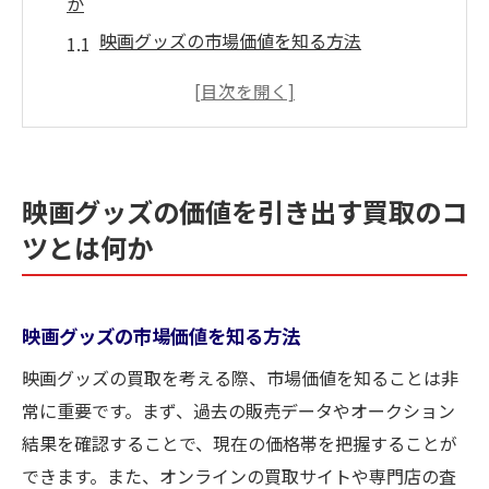
か
映画グッズの市場価値を知る方法
人気映画グッズの特徴と高価買取の理由
コレクター人気を利用した買取価格の向上
法
映画グッズの保存状態が価値に与える影響
映画グッズの価値を引き出す買取のコ
希少価値のある映画グッズを見極めるポイ
ツとは何か
ント
最新の映画グッズトレンドを把握する
買取大吉で映画グッズを手放す前に知っておく
映画グッズの市場価値を知る方法
べきこと
映画グッズの買取を考える際、市場価値を知ることは非
買取大吉の査定基準を理解する
常に重要です。まず、過去の販売データやオークション
事前準備で査定を有利に進める方法
結果を確認することで、現在の価格帯を把握することが
買取大吉のオンライン査定を活用するメリ
できます。また、オンラインの買取サイトや専門店の査