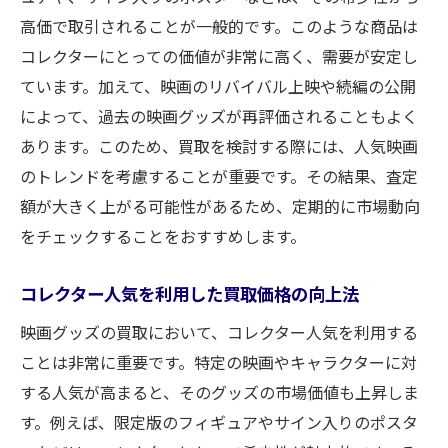
理解する
高価で取引されることが一般的です。このような商品は
映画グッズの年式と製造背景を調べる
コレクターにとっての価値が非常に高く、需要が安定し
付属品の有無が買取価格に及ぼす影響
ています。加えて、映画のリバイバル上映や続編の公開
オリジナル包装の保存がもたらす利点
によって、過去の映画グッズが再評価されることもよく
映画グッズの製造数が価値に与える効果
あります。このため、買取を検討する際には、人気映画
限定版映画グッズの魅力を知る
のトレンドを考慮することが重要です。その結果、査定
市場動向を反映した価値評価の変化
額が大きく上がる可能性があるため、定期的に市場動向
をチェックすることをおすすめします。
映画グッズ買取の流れと買取大吉の安心サポー
ト
コレクター人気を利用した買取価格の向上法
初回査定の流れとポイント
映画グッズの買取において、コレクター人気を利用する
買取大吉のサポート体制を活用する
ことは非常に重要です。特定の映画やキャラクターに対
買取契約締結から現金化までのプロセス
する人気が高まると、そのグッズの市場価値も上昇しま
アフターサポートの内容を確認する
す。例えば、限定版のフィギュアやサイン入りのポスタ
トラブルを未然に防ぐための注意点