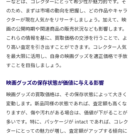
ーなどは、コレクターにとって希少性が魅力的です。そ
安心して取引を進めるためのヒント
のため、まずは市場の動向を把握し、どの作品やキャラ
買取大吉で実践する映画グッズ買取の安全対策
クターが現在人気かをリサーチしましょう。加えて、映
個人情報保護への取り組み
画の公開時期や関連商品の販売状況なども影響します。
これらの情報を基に、買取価格の交渉を行うことで、よ
偽造グッズを見極めるためのチェックポイ
り高い査定を引き出すことができます。コレクター人気
ント
を最大限に活用し、自身の映画グッズを適正価格で手放
買取時に発生しうるトラブルとその対処法
すことを目指しましょう。
買取大吉の安全保証制度とは
安心して利用できる買取大吉のセキュリテ
映画グッズの保存状態が価値に与える影響
ィ対策
映画グッズの買取価格は、その保存状態によって大きく
安全な取引を可能にするスタッフの教育
変動します。新品同様の状態であれば、査定額も高くな
映画グッズを最適な価格で買取るためのステッ
りますが、傷や汚れがある場合は、価値が下がることが
プ
多いです。特に、パッケージが intact であれば、コレク
市場調査で相場を把握する方法
ターにとっての魅力が増し、査定額がアップする傾向に