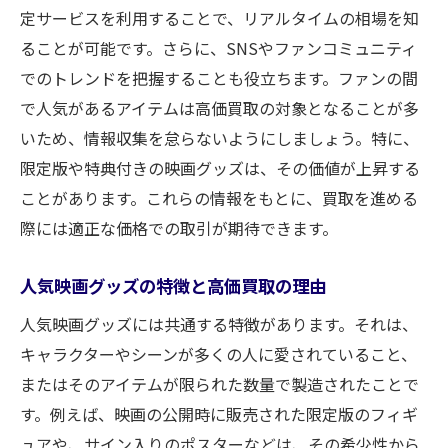
ット
定サービスを利用することで、リアルタイムの相場を知
ることが可能です。さらに、SNSやファンコミュニティ
店舗での査定とオンライン査定の違い
でのトレンドを把握することも役立ちます。ファンの間
買取大吉のスタッフに質問すべきこと
で人気があるアイテムは高価買取の対象となることが多
買取手続きに必要な書類の確認
いため、情報収集を怠らないようにしましょう。特に、
映画グッズ買取を成功させるための準備方法を
限定版や特典付きの映画グッズは、その価値が上昇する
解説
ことがあります。これらの情報をもとに、買取を進める
映画グッズのクリーニングとメンテナンス
際には適正な価格での取引が期待できます。
買取前に行うグッズの状態確認
複数の買取店で相見積もりを取る重要性
人気映画グッズの特徴と高価買取の理由
映画グッズの正確な情報を集める方法
人気映画グッズには共通する特徴があります。それは、
買取希望価格の目安を設定する
キャラクターやシーンが多くの人に愛されていること、
またはそのアイテムが限られた数量で製造されたことで
買取契約前の重要ポイント
す。例えば、映画の公開時に販売された限定版のフィギ
高価買取を狙う！映画グッズの査定ポイントを
ュアや、サイン入りのポスターなどは、その希少性から