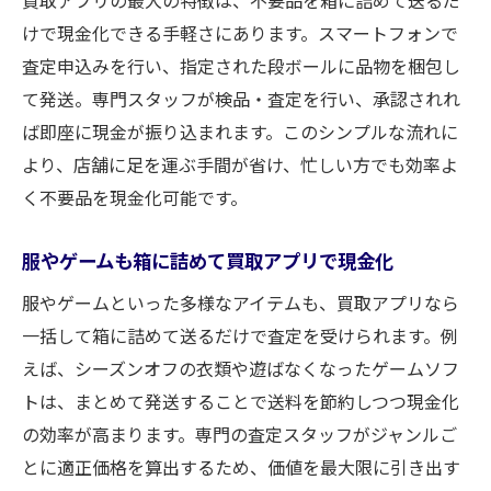
買取アプリの最大の特徴は、不要品を箱に詰めて送るだ
実際の口コミが示す買取アプリのメリット
けで現金化できる手軽さにあります。スマートフォンで
不要品整理を成功させる買取アプリのコツ
査定申込みを行い、指定された段ボールに品物を梱包し
て発送。専門スタッフが検品・査定を行い、承認されれ
買取アプリで不要品整理を効率化するテク
ば即座に現金が振り込まれます。このシンプルな流れに
ニック
より、店舗に足を運ぶ手間が省け、忙しい方でも効率よ
不要品現金化で得する買取アプリ活用法
く不要品を現金化可能です。
買取アプリを使った断捨離の進め方を紹介
手軽に整理整頓できる買取アプリ利用のコ
服やゲームも箱に詰めて買取アプリで現金化
ツ
服やゲームといった多様なアイテムも、買取アプリなら
買取アプリで賢く不要品を現金化する方法
一括して箱に詰めて送るだけで査定を受けられます。例
不要品整理と買取アプリで暮らしを快適に
えば、シーズンオフの衣類や遊ばなくなったゲームソフ
トは、まとめて発送することで送料を節約しつつ現金化
の効率が高まります。専門の査定スタッフがジャンルご
とに適正価格を算出するため、価値を最大限に引き出す