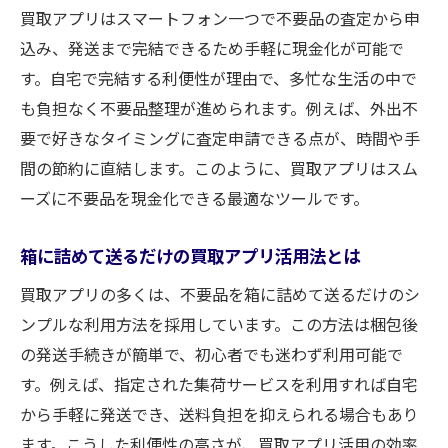
買取アプリはスマートフォン一つで不要品の査定から申
箱に詰めて送るだけの買取アプリ活用術
込み、発送まで完結できるため手軽に現金化が可能で
箱に詰めて送るだけ買取アプリの仕組みと
す。自宅で完結する利便性が理由で、多忙な生活の中で
流れ
も負担なく不要品整理が進められます。例えば、外出不
服やゲームも箱に詰めて買取アプリで現金
要で好きなタイミングに査定申請できる点が、時間や手
化
間の節約に直結します。このように、買取アプリはスム
口コミで話題の箱で送る買取アプリの魅力
ーズに不要品を現金化できる最適なツールです。
買取アプリ活用時の梱包と発送のポイント
箱に詰めて送るだけの買取アプリ活用法とは
手軽な買取を実現する箱詰め活用術まとめ
買取アプリの多くは、不要品を箱に詰めて送るだけのシ
おすすめ買取アプリでスムーズな現金化を
ンプルな利用方法を採用しています。この方法は梱包後
体感
の発送手続きが簡単で、初心者でも迷わず利用可能で
写真を撮るだけで買取が完了する仕組み解説
す。例えば、指定された集荷サービスを利用すれば自宅
写真を撮るだけの買取アプリの流れと特徴
から手軽に発送でき、送料負担を抑えられる場合もあり
買取アプリで写真査定が便利な理由を徹底
ます。こうした利便性の高さが、買取アプリ活用の効率