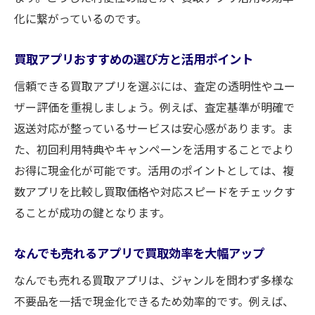
解説
化に繋がっているのです。
写真撮影で完結する買取アプリの選び方
スマホひとつで買取が完結する手軽さの秘
買取アプリおすすめの選び方と活用ポイント
密
信頼できる買取アプリを選ぶには、査定の透明性やユー
写真で簡単に買取価格が分かるアプリ活用
ザー評価を重視しましょう。例えば、査定基準が明確で
法
返送対応が整っているサービスは安心感があります。ま
買取アプリで写真査定を活かすコツと注意
た、初回利用特典やキャンペーンを活用することでより
点
お得に現金化が可能です。活用のポイントとしては、複
手間なく売るなら買取アプリの選び方が重要
数アプリを比較し買取価格や対応スピードをチェックす
ることが成功の鍵となります。
手間なく売るための買取アプリ選定ポイン
ト
なんでも売れるアプリで買取効率を大幅アップ
口コミで比較するおすすめ買取アプリの特
なんでも売れる買取アプリは、ジャンルを問わず多様な
徴
不要品を一括で現金化できるため効率的です。例えば、
買取アプリで失敗しないための選び方ガイ