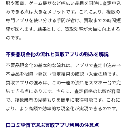
服や家電、ゲーム機器など幅広い品目を同時に査定申込
ド
みできる点は大きなメリットです。これにより、複数の
利用者の声で分かる買取アプリの利便性
専門アプリを使い分ける手間が省け、買取までの時間短
先払い対応の買取アプリを選ぶメリット
縮が図れます。結果として、買取効率が大幅に向上する
自分に合った買取アプリを見極めるコツ
のです。
買取アプリで服やゲームも効率的に現金化
服やゲームも簡単に買取現金化できる理由
不要品現金化の流れと買取アプリの強みを解説
買取アプリで人気ジャンルを効率よく売却
不要品現金化の基本的な流れは、アプリで査定申込み→
箱に詰めて送るだけのアプリ活用術を紹介
不要品を梱包→発送→査定結果の確認→入金の順です。
買取アプリの強みは、この一連の流れをスマホ一台で完
ゲームや服の高価買取を狙うアプリの選び
結できる点にあります。さらに、査定価格の比較が容易
方
で、複数業者の見積もりを簡単に取得可能です。これに
買取アプリで幅広いジャンルを現金化する
より、より高額で効率的な現金化が実現できるのです。
方法
不要品売却に強い買取アプリのポイント
口コミ評価で選ぶ買取アプリ利用の注意点