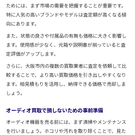
ためには、まず市場の需要を把握することが重要です。
宅配や持ち込み対応の買取方法比較ガイド
特に人気の高いブランドやモデルは査定額が高くなる傾
持ち込み・宅配買取のメリット徹底解説
向にあります。
オーディオ買取方法別の特徴と流れ
また、状態の良さや付属品の有無も価格に大きく影響し
大阪市でおすすめの買取手段とは何か
ます。使用感が少なく、元箱や説明書が揃っていると査
買取方法ごとの手数料と利便性の比較
定評価がアップします。
オーディオ買取に強い宅配対応業者の選び
さらに、大阪市内の複数の買取業者に査定を依頼して比
方
較することで、より高い買取価格を引き出しやすくなり
重いスピーカー買取なら出張査定もおすすめ
ます。相見積もりを活用し、納得できる価格で売却しま
スピーカー買取は出張査定でラクに実現
しょう。
重いオーディオ買取時の安全な運び方
出張買取でトラブルを防ぐポイント
オーディオ買取で損しないための事前準備
オーディオ出張査定の利用時注意点
オーディオ機器を売る前には、まず清掃やメンテナンス
スピーカーを高く売りたい人向け買取術
を行いましょう。ホコリや汚れを取り除くことで、見た