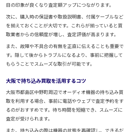
安心して買取依頼できる業者の見極め方
目の印象が良くなり査定額アップにつながります。
オーディオ買取業者の信頼性チェック法
次に、購入時の保証書や取扱説明書、付属ケーブルなど
買取で安心できるサービスの条件とは
を揃えておくことが大切です。これらが揃っていると買
口コミと評判で見る業者選びのコツ
取業者からの信頼度が増し、査定評価が高まります。
説明が丁寧な買取業者を選ぶ理由
また、故障や不具合の有無を正直に伝えることも重要で
買取キャンセル時の対応も要チェック
す。隠して後からトラブルになるより、事前に把握して
もらうことでスムーズな取引が可能です。
高額買取につなげる大阪市の賢い選び方
大阪市で高額買取を叶える業者比較法
大阪で持ち込み買取を活用するコツ
買取額を上げるための交渉テクニック
大阪市都島区中野町周辺でオーディオ機器の持ち込み買
オーディオ買取で差がつく査定ポイント
取を利用する場合、事前に電話やウェブで査定予約をす
複数業者に見積もりを依頼するメリット
るのがおすすめです。待ち時間を短縮でき、スムーズに
高額買取実現のための事前準備チェック
査定が受けられます。
また、持ち込みの際は機器の状態を再確認し、できるだ