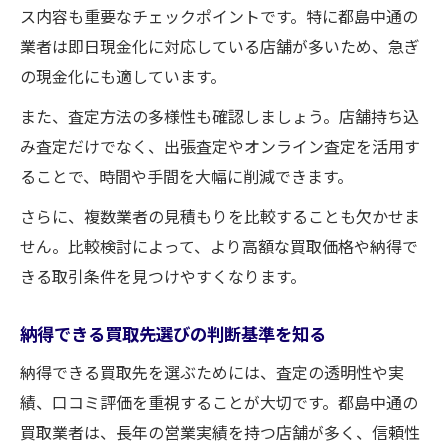
訪問不要の買取依頼で効率化を目指す
ス内容も重要なチェックポイントです。特に都島中通の
都島中通で安心して買取先を選ぶ判断基準
業者は即日現金化に対応している店舗が多いため、急ぎ
の現金化にも適しています。
買取で重視すべき信頼できる業者の条件
安心して任せられる買取先の見極め方
また、査定方法の多様性も確認しましょう。店舗持ち込
査定から現金化までのサポート体制を確認
み査定だけでなく、出張査定やオンライン査定を活用す
ることで、時間や手間を大幅に削減できます。
秘密厳守など買取時のプライバシー配慮
買取業者の実績や口コミを参考に選ぶ方法
さらに、複数業者の見積もりを比較することも欠かせま
せん。比較検討によって、より高額な買取価格や納得で
失敗しない買取手続きの流れとポイント
きる取引条件を見つけやすくなります。
買取手続きの一般的な流れを分かりやすく
査定から現金化まで失敗しない進め方
納得できる買取先選びの判断基準を知る
買取依頼時のトラブル防止ポイント紹介
納得できる買取先を選ぶためには、査定の透明性や実
迅速な現金化を実現するための準備方法
績、口コミ評価を重視することが大切です。都島中通の
納得できる買取を叶える交渉術のコツ
買取業者は、長年の営業実績を持つ店舗が多く、信頼性