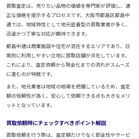
買取査定は、売りたい品物の価値を専門家が評価し、適
即金性を高める買取業者の選び方とは
正な価格を提示するプロセスです。大阪市都島区都島中
複数業者と比較して納得の買取を実現
通では、地域特性として地元密着型の買取業者が多く、
複数の買取査定を比較するメリットを解説
迅速かつ丁寧な対応が期待できます。
買取額だけでなく信頼性も比べる重要性
都島中通は商業施設や住宅が混在するエリアであり、日
無料査定を活用した買取先の選び方とは
常的に利用しやすい立地に買取店舗が点在しています。
比較検討で納得の買取を実現する方法
これにより、査定依頼から現金化までの流れがスムーズ
業者ごとのサービスや対応範囲の違いを知
に進むのが特徴です。
る
また、地元業者は地域の相場を把握しているため、査定
手間を抑えて買取査定を進める具体策
額の信頼性が高く、安心して依頼できる点も大きなメリ
手間なく買取査定を進める便利な方法紹介
ットとなっています。
オンライン買取査定を活用した時短術
一括査定サービスで簡単に比較するコツ
買取依頼時にチェックすべきポイント解説
必要書類の準備で買取査定をスムーズに
買取依頼を行う際は、査定額だけでなく即金性やサービ