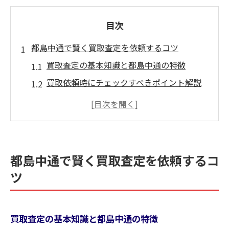
目次
都島中通で賢く買取査定を依頼するコツ
買取査定の基本知識と都島中通の特徴
買取依頼時にチェックすべきポイント解説
納得できる買取先選びの判断基準を知る
オンライン買取査定と対面査定の違い比較
買取でのトラブルを避けるための注意点
買取依頼を効率化する現金化の進め方
都島中通で賢く買取査定を依頼するコ
スムーズな現金化につながる買取依頼方法
ツ
買取査定を早く進めるための実践ポイント
現金化を優先する買取依頼の流れを解説
買取査定の基本知識と都島中通の特徴
買取依頼で失敗しないための準備と手順