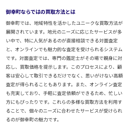
地域の買取イベントを活用する方法
SNSを使った情報収集とその利点
御幸町ならではの買取方法とは
口コミを活かした安心の店舗選び
御幸町では、地域特性を活かしたユニークな買取方法が
地域コミュニティとの連携を深める
展開されています。地元のニーズに応じたサービスが多
買取を通じた地域貢献のあり方
い中で、特に人気があるのが直接相談できる対面査定
と、オンラインでも魅力的な査定を受けられるシステム
御幸町での買取ライフを楽しむ秘訣
です。対面査定では、専門の鑑定士がその場で親身に対
応し、買取価格を提示します。このプロセスにより、顧
客は安心して取引できるだけでなく、思いがけない高額
査定が得られることもあります。また、オンライン査定
も充実しており、手軽に査定依頼ができるため、忙しい
方にもぴったりです。これらの多様な買取方法を利用す
ることで、個々のニーズに合わせたサービスが受けられ
るのが御幸町の魅力です。