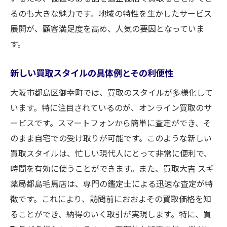
トラブルを未然に防ぐポイント
るのも大きな魅力です。地域の特性を生かしたサービス
必要書類とその準備方法について
展開が、顧客満足度を高め、人気の要因となっていま
安心取引のための店舗選びの基準
す。
買取市場が活発な大阪市都島区御幸町の魅力
新しい買取スタイルの具体例とその利便性
地域の活況に伴う買取ニーズの増加
大阪市都島区御幸町では、買取のスタイルが多様化して
御幸町の独自性を活かした市場展開
います。特に注目されているのが、オンライン買取のサ
地域の特性を活用したマーケティング戦略
ービスです。スマートフォンから簡単に査定ができ、そ
地元住民に支持される買取店の共通点
のまま自宅での受け取りが可能です。このような新しい
都市部ならではの買取市場の動向
買取スタイルは、忙しい現代人にとって非常に便利で、
地域イベントと連携した買取活動の実例
時間を有効に使うことができます。また、買取大吉 スギ
安心の取引を実現する買取大吉のサービス紹介
薬局都島毛馬店は、専門の鑑定士による迅速な査定が特
顧客第一主義のサービスとは
徴です。これにより、訪問前におおよその買取価格を知
ることができ、納得のいく取引が実現します。特に、買
安心して任せられる買取手続きの流れ