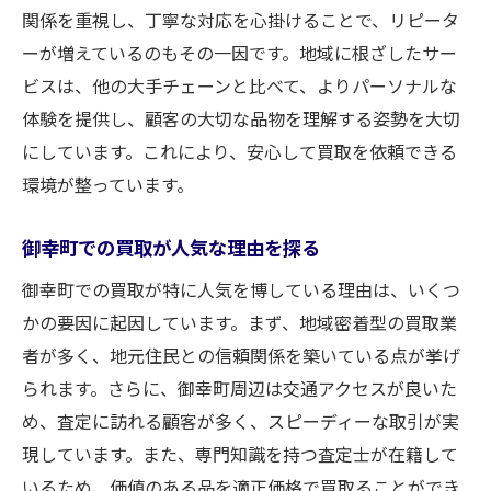
関係を重視し、丁寧な対応を心掛けることで、リピータ
買取大吉が提供する特典とその活用法
ーが増えているのもその一因です。地域に根ざしたサー
都島毛馬店のプロによる正確な買取査定の秘密
ビスは、他の大手チェーンと比べて、よりパーソナルな
専門的な知識を持つスタッフの役割
体験を提供し、顧客の大切な品物を理解する姿勢を大切
最新技術を用いた査定プロセスの紹介
にしています。これにより、安心して買取を依頼できる
正確な価格設定を支えるデータ分析方法
環境が整っています。
透明性を確保する査定報告の仕組み
御幸町での買取が人気な理由を探る
確かな目利き力を持つ鑑定士の信頼性
御幸町での買取が特に人気を博している理由は、いくつ
顧客満足度を高める査定基準の厳格さ
かの要因に起因しています。まず、地域密着型の買取業
御幸町での買取をスムーズにするための心得
者が多く、地元住民との信頼関係を築いている点が挙げ
事前に知っておくべき買取の基本知識
られます。さらに、御幸町周辺は交通アクセスが良いた
効率的な買取を実現するための準備方法
め、査定に訪れる顧客が多く、スピーディーな取引が実
取引をスムーズにするコミュニケーション
現しています。また、専門知識を持つ査定士が在籍して
のコツ
いるため、価値のある品を適正価格で買取ることができ