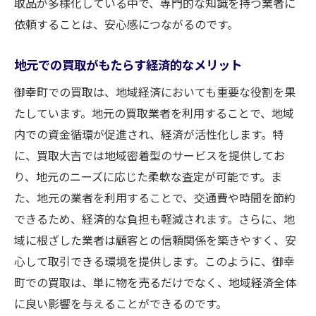
取品が多様化している中で、専門的な知識を持つ業者に
アフターサービスの重要性とその内容
依頼することは、安心感につながるのです。
独自の保証制度による安心感の提供
緊急時の対応力とその実績
地元での買取がもたらす経済的なメリット
買取大吉が提供する付加価値サービス
御幸町での買取は、地域経済においても重要な役割を果
御幸町での賢い買取ライフを始めるためのヒン
たしています。地元の買取業者を利用することで、地域
ト
内での資金循環が促進され、経済が活性化します。特
買取ライフを成功させるためのステップ
に、買取大吉では地域密着型のサービスを提供してお
経験者が語る成功事例と失敗例
り、地元のニーズに応じた柔軟な査定が可能です。ま
持続可能な買取ライフを目指すアイデア
た、地元の業者を利用することで、交通費や時間を節約
できるため、経済的な負担も軽減されます。さらに、地
買取を生活の一部にするための工夫
域に根ざした業者は顧客との信頼関係を築きやすく、安
御幸町での情報収集方法とその活用
心して取引できる環境を提供します。このように、御幸
賢く買取を行うための心構え
町での買取は、単に物を売るだけでなく、地域経済全体
新しい買取ライフを御幸町で見つける方法
に良い影響を与えることができるのです。