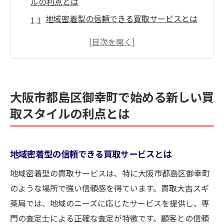
ルの利点とは
地域密着型の信頼できる買取サービスとは
御幸町での買取が人気な理由を探る
新しい買取スタイルの具体例とその利便性
地元での買取がもたらす経済的なメリット
御幸町ならではの買取方法とは
大阪市都島区御幸町で始める新しい買
地域特性を活かした買取スタイルの魅力
取スタイルの利点とは
買取大吉で見つける賢い買取選びのポイント
プロの鑑定士による安心の査定手法
地域密着型の信頼できる買取サービスとは
お客様のニーズに合わせた買取プランの提
案
地域密着型の買取サービスは、特に大阪市都島区御幸町
競合他社との違いを徹底解説
のような場所で強い信頼感を得ています。買取大吉スギ
薬局では、地域のニーズに応じたサービスを提供し、専
初めての方でも安心できるサポート体制
門の査定士による正確な査定が特徴です。顧客との信頼
市場動向を反映した最適な買取価格設定