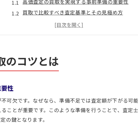
高価査定の買取を実現する事前準備の重要性
買取で比較すべき査定基準とその見極め方
高価査定を目指すための品物保管と手入れ方法
買取相談で信頼できる業者を見極めるコツ
高価査定で損しないための買取交渉術
毛馬町で資産価値を高める買取戦略
取のコツとは
毛馬町で高価査定を得る買取戦略の基本
買取の査定額を上げるタイミングと工夫
重要性
高価査定を左右する市場相場の理解方法
資産価値を守る買取店選びのポイント
が不可欠です。なぜなら、準備不足では査定額が下がる可
買取時に役立つ口コミや評判活用法
えることが重要です。このような準備を行うことで、査定
査定の鍵となります。
買取成功を目指すなら査定ポイントが重要
高価査定を引き出す評価ポイントを解説