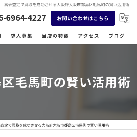
高価査定で買取を成功させる大阪府大阪市都島区毛馬町の賢い活用術
6-6964-4227
お問い合わせはこちら
問
求人募集
当店の特徴
アクセス
ブログ
貴金属
コラム
時計
島区毛馬町の賢い活用術
バッグ
金券
ジュエリー
価査定で買取を成功させる大阪府大阪市都島区毛馬町の賢い活用術