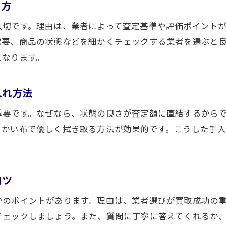
め方
買取品の状態が査定額に与える影響とは
買取で価値が上がる付属品や保存方法
大切です。理由は、業者によって査定基準や評価ポイント
需要、商品の状態などを細かくチェックする業者を選ぶと
高価査定を目指すための事前チェック項目
になります。
買取価格アップに役立つアピール方法
納得の高価査定を受けるための工夫
入れ方法
高価査定を実現する買取プロセスの工夫
納得できる買取を叶える交渉ポイント
重要です。なぜなら、状態の良さが査定額に直結するから
らかい布で優しく拭き取る方法が効果的です。こうした手
高価査定には複数の見積もり取得が効果的
買取依頼時の写真撮影や情報整理の重要性
高価査定を獲得するための相談方法とは
コツ
買取を有利に進める方法を徹底解説
かのポイントがあります。理由は、業者選びが買取成功の
高価査定につながる買取手段の選び方
チェックしましょう。また、質問に丁寧に答えてくれるか
買取利用時に押さえるべき注意点とは