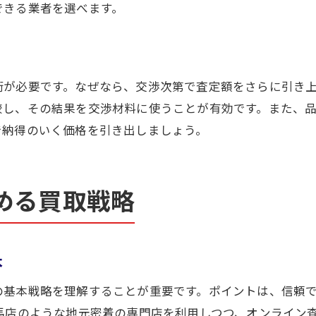
できる業者を選べます。
高価査定を目指しオンライン査定を活用
出張買取サービスで得するポイント
高価査定が期待できる無料相談の活用法
術が必要です。なぜなら、交渉次第で査定額をさらに引き
毛馬町発・安心して任せる買取の流れ
較し、その結果を交渉材料に使うことが有効です。また、
高価査定を叶える買取の流れを解説
で納得のいく価格を引き出しましょう。
買取依頼から支払いまでの安心ステップ
高価査定のポイントを押さえた流れづくり
買取利用者の口コミや評判を活かす方法
める買取戦略
高価査定でトラブル回避するための注意点
本
の基本戦略を理解することが重要です。ポイントは、信頼
馬店のような地元密着の専門店を利用しつつ、オンライン