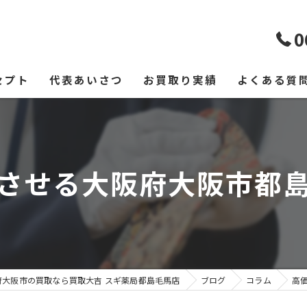
0
セプト
代表あいさつ
お買取り実績
よくある質
させる大阪府大阪市都
府大阪市の買取なら買取大吉 スギ薬局都島毛馬店
ブログ
コラム
高