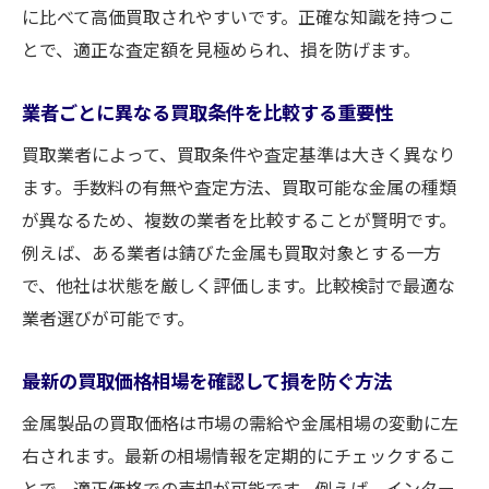
買取依頼前に金属をきれいにするメリット
に比べて高価買取されやすいです。正確な知識を持つこ
とで、適正な査定額を見極められ、損を防げます。
複数業者の買取価格を比較する賢い方法
金属の種類別に異なる高値買取のポイント
業者ごとに異なる買取条件を比較する重要性
買取価格が変わる金属の種類と状態
買取業者によって、買取条件や査定基準は大きく異なり
金属製品の種類別に変わる買取価格の特徴
ます。手数料の有無や査定方法、買取可能な金属の種類
買取価格に差が出る金属の状態を解説
が異なるため、複数の業者を比較することが賢明です。
鉄や銅など主要金属の買取相場を知ろう
例えば、ある業者は錆びた金属も買取対象とする一方
錆や傷が買取価格に与える具体的影響
で、他社は状態を厳しく評価します。比較検討で最適な
高く売れる金属製品の見極め方を伝授
業者選びが可能です。
錆びた金属でも買取可能か徹底解説
最新の買取価格相場を確認して損を防ぐ方法
錆びた金属製品も買取対象になる条件とは
錆びの有無が買取価格に及ぼす影響を解説
金属製品の買取価格は市場の需給や金属相場の変動に左
右されます。最新の相場情報を定期的にチェックするこ
買取不可になる金属とその理由を知ろう
とで、適正価格での売却が可能です。例えば、インター