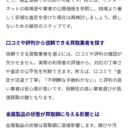
錆を落として買取価格を上げるポイント
ネットの相場表や業者の公開価格を参照し、相場より著
錆びた鉄くずの買取実例と注意点
しく安価な査定を受けた場合は再検討しましょう。損し
個人でも安心な金属製品買取の流れ
ないための最初のステップです。
個人でも簡単にできる金属製品買取の手順
買取業者への持ち込み前に準備すべきこと
口コミや評判から信頼できる買取業者を探す
査定から買取成立までの流れを詳しく解説
信頼できる買取業者を選ぶには、口コミや評判の確認が
身分証明書など必要書類のチェックリスト
欠かせません。実際の利用者の評価から、対応の丁寧さ
初めての方でも安心な買取相談のポイント
や査定の公平性を判断できます。例えば、口コミで「査
定が迅速で丁寧」「不明瞭な手数料がない」と評判の良
スクラップ買取で注意すべきポイント
い業者は安心感が高いです。信頼性の高い業者選びが高
スクラップ買取で失敗しない事前チェック
価買取の鍵となります。
不純物の有無がスクラップ買取に与える影
響
金属製品の状態が買取額に与える影響とは
スクラップ買取の際の禁止品目を把握する
金属製品の状態は買取額に直接影響します。錆びや汚
買取価格表の見方と賢い活用法を紹介