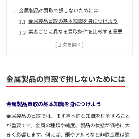
金属製品の買取で損しないためには
金属製品買取の基本知識を身につけよう
業者ごとに異なる買取条件を比較する重要
性
最新の買取価格相場を確認して損を防ぐ方
法
口コミや評判から信頼できる買取業者を探
金属製品の買取で損しないためには
す
金属製品の状態が買取額に与える影響とは
不要な金属を高く売るコツを伝授
金属製品買取の基本知識を身につけよう
金属製品を高価買取してもらうコツと準備
金属製品の買取では、まず基本的な知識を理解すること
法
が重要です。金属の種類や純度、製品の状態が価格に大
不要な金属の選別が買取価格アップの鍵
きく影響します。例えば、銅やアルミなど非鉄金属は鉄